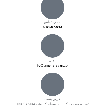
شماره تماس
02186073860
ایمیل
info@jameharayan.com
آدرس پستی
تهران، میدان ونک، برج آسمان کدپستی 1991945194