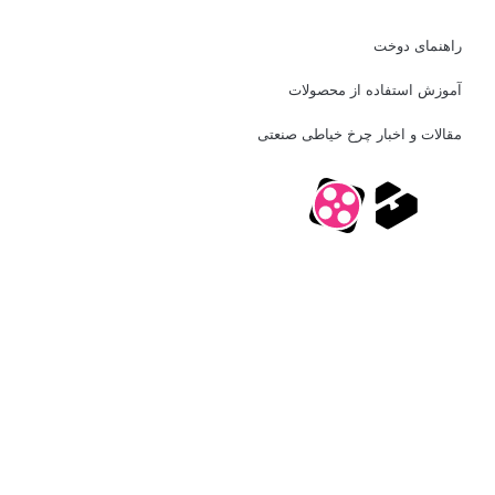
راهنمای دوخت
آموزش استفاده از محصولات
مقالات و اخبار چرخ خیاطی صنعتی
L
چ
چ
I
i
ر
ر
n
n
خ
خ
s
k
خ
خ
t
e
ی
ی
a
d
ا
ا
g