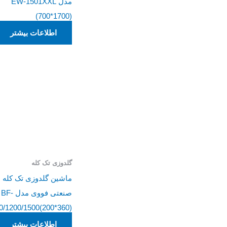
مدل EW-1501XXL
(700*1700)
اطلاعات بیشتر
گلدوزی تک کله
ماشین گلدوزی تک کله ن
صنعتی فووی مدل BF-
0/1200/1500(200*360)
اطلاعات بیشتر