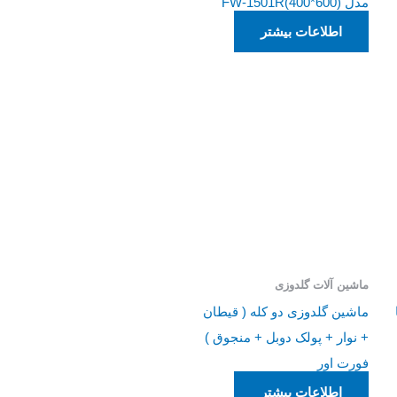
مدل FW-1501R(400*600)
اطلاعات بیشتر
ماشین آلات گلدوزی
ماشین گلدوزی دو کله ( قیطان
+ نوار + پولک دوبل + منجوق )
فورت اور
اطلاعات بیشتر